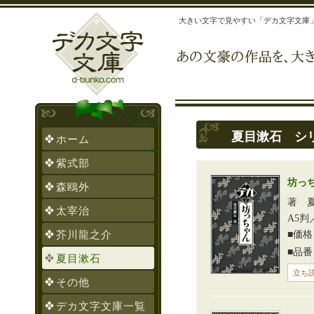
大きい文字で見やすい「デカ文字文庫
夏目漱石 シ
ホーム
紫式部
坊っ
森鴎外
著 
太宰治
A5判
芥川龍之介
■価格
■品番
夏目漱石
立ち読
その他
デカ文字文庫一覧