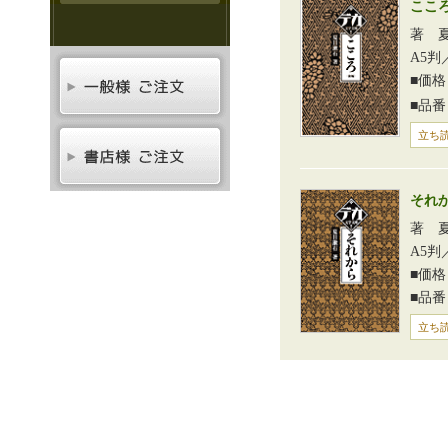
ここ
著 
A5判
■価格
■品番
立ち読
それ
著 
A5判
■価格
■品番
立ち読