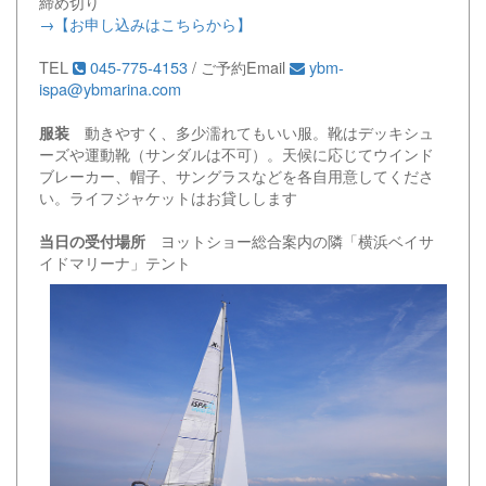
締め切り
→【お申し込みはこちらから】
TEL
045-775-4153
/ ご予約Email
ybm-
ispa@ybmarina.com
動きやすく、多少濡れてもいい服。靴はデッキシュ
服装
ーズや運動靴（サンダルは不可）。天候に応じてウインド
ブレーカー、帽子、サングラスなどを各自用意してくださ
い。ライフジャケットはお貸しします
ヨットショー総合案内の隣「横浜ベイサ
当日の受付場所
イドマリーナ」テント