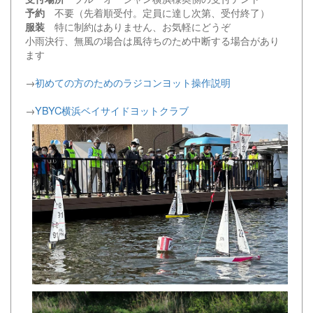
不要（先着順受付。定員に達し次第、受付終了）
予約
特に制約はありません、お気軽にどうぞ
服装
小雨決行、無風の場合は風待ちのため中断する場合があり
ます
→
初めての方のためのラジコンヨット操作説明
→
YBYC横浜ベイサイドヨットクラブ