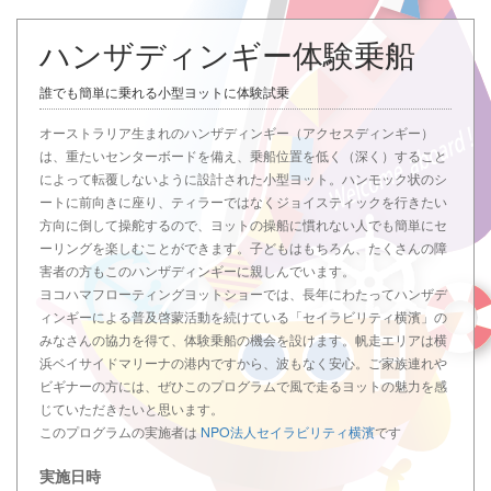
ハンザディンギー体験乗船
誰でも簡単に乗れる小型ヨットに体験試乗
オーストラリア生まれのハンザディンギー（アクセスディンギー）
は、重たいセンターボードを備え、乗船位置を低く（深く）すること
によって転覆しないように設計された小型ヨット。ハンモック状のシ
ートに前向きに座り、ティラーではなくジョイスティックを行きたい
方向に倒して操舵するので、ヨットの操船に慣れない人でも簡単にセ
ーリングを楽しむことができます。子どもはもちろん、たくさんの障
害者の方もこのハンザディンギーに親しんでいます。
ヨコハマフローティングヨットショーでは、長年にわたってハンザデ
ィンギーによる普及啓蒙活動を続けている「セイラビリティ横濱」の
みなさんの協力を得て、体験乗船の機会を設けます。帆走エリアは横
浜ベイサイドマリーナの港内ですから、波もなく安心。ご家族連れや
ビギナーの方には、ぜひこのプログラムで風で走るヨットの魅力を感
じていただきたいと思います。
このプログラムの実施者は
NPO法人セイラビリティ横濱
です
実施日時