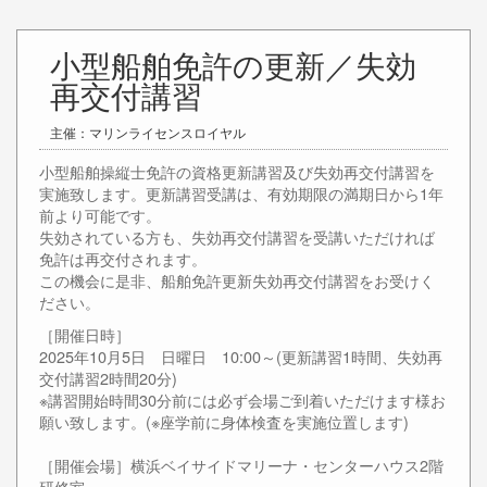
小型船舶免許の更新／失効
再交付講習
主催：マリンライセンスロイヤル
小型船舶操縦士免許の資格更新講習及び失効再交付講習を
実施致します。更新講習受講は、有効期限の満期日から1年
前より可能です。
失効されている方も、失効再交付講習を受講いただければ
免許は再交付されます。
この機会に是非、船舶免許更新失効再交付講習をお受けく
ださい。
［開催日時］
2025年10月5日 日曜日 10:00～(更新講習1時間、失効再
交付講習2時間20分)
※講習開始時間30分前には必ず会場ご到着いただけます様お
願い致します。(※座学前に身体検査を実施位置します)
［開催会場］横浜ベイサイドマリーナ・センターハウス2階
研修室