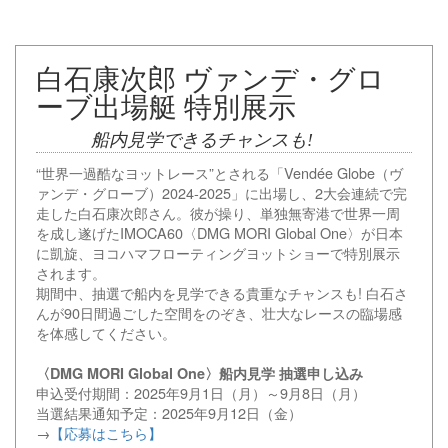
白石康次郎 ヴァンデ・グロ
ーブ出場艇 特別展示
船内見学できるチャンスも!
“世界一過酷なヨットレース”とされる「Vendée Globe（ヴ
ァンデ・グローブ）2024-2025」に出場し、2大会連続で完
走した白石康次郎さん。彼が操り、単独無寄港で世界一周
を成し遂げたIMOCA60〈DMG MORI Global One〉が日本
に凱旋、ヨコハマフローティングヨットショーで特別展示
されます。
期間中、抽選で船内を見学できる貴重なチャンスも! 白石さ
んが90日間過ごした空間をのぞき、壮大なレースの臨場感
を体感してください。
〈DMG MORI Global One〉船内見学 抽選申し込み
申込受付期間：2025年9月1日（月）～9月8日（月）
当選結果通知予定：2025年9月12日（金）
→
【応募はこちら】