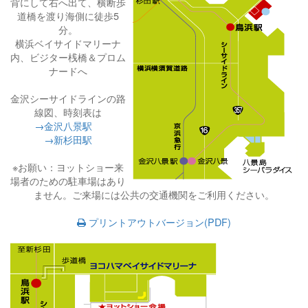
背にして右へ出て、横断歩
道橋を渡り海側に徒歩5
分。
横浜ベイサイドマリーナ
内、ビジター桟橋＆プロム
ナードへ
金沢シーサイドラインの路
線図、時刻表は
→金沢八景駅
→新杉田駅
※お願い：ヨットショー来
場者のための駐車場はあり
ません。ご来場には公共の交通機関をご利用ください。
プリントアウトバージョン(PDF)