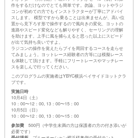
作をするだけなのでとても簡単です。勿論、ヨットやラジ
コンが初めての方でもインストラクターが丁寧にアドバイ
スします。 模型ですから乗ることは出来ませんが、高い位
置から見下ろす形で操作するので風向きの変化、ヨットの
進路やスピード変化なども解りやすく、セーリングの理解
を助けます。上手に風を捕らえると思った以上にスピード
が出て気持ち良いですよ。
ラジコンの操作を覚えたらブイを周回するコースを走らせ
てみましょう。ヨットレース経験者の方等には模擬レース
も体験して頂けます。手軽にフリートレースやマッチレー
スを楽しんで行ってください。
このプログラムの実施者はYBYC横浜ベイサイドヨットクラ
ブです。
実施日時
10月4日（土）
10：00〜12：00, 13：00〜15：00
10月5日（日）
10：00〜12：00, 13：00〜15：00
500円（中学生未満の方は保護者の方の付き添いが
参加費
必要です）
ブルーオーシャン横浜様奥側の受付テント
受付場所