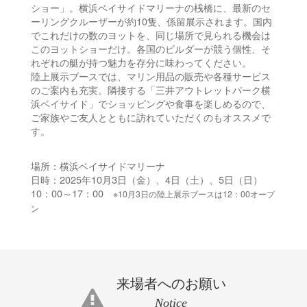
ショー」。横浜ベイサイドマリーナの桟橋に、最新のセ
ーリングクルーザーが約10隻、係留展示されます。国内
でこれだけの数のヨットを、同じ場所で見られる機会は
このヨットショーだけ。各国のビルダーが競う個性、そ
れぞれの艇が持つ魅力を存分に味わってください。
陸上展示ブースでは、マリン用品の販売や各種サービス
のご案内も充実。隣接する「三井アウトレットパーク横
浜ベイサイド」でショッピングや食事を楽しめるので、
ご家族やご友人とともに訪れていただくのもオススメで
す。
場所：横浜ベイサイドマリーナ
日時：2025年10月3日（金）、4日（土）、5日（日）
10：00～17：00
※10月3日の陸上展示ブースは12：00オープ
ン
来場者へのお願い
Notice