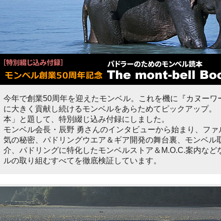
今年で創業50周年を迎えたモンベル。これを機に『カヌーワ
に大きく貢献し続けるモンベルをあらためてピックアップ。
本」と題して、特別綴じ込み付録にしました。
モンベル会長・辰野 勇さんのインタビューから始まり、ファ
気の秘密、パドリングウエア＆ギア開発の舞台裏、モンベル
介、パドリングに特化したモンベルストア＆M.O.C.案内な
ルの取り組むすべてを徹底検証しています。