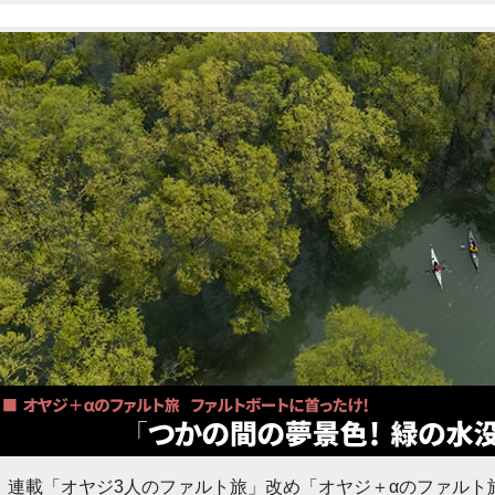
連載「オヤジ3人のファルト旅」改め「オヤジ＋αのファルト