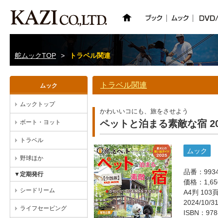
舵ムックTOP
>
トラベル関連
トラベル関連
ムック
ムックトップ
かわいいコにも、旅をさせよう
ペットと泊まる素敵な宿 20
ボート・ヨット
トラベル
ムック
野球ほか
品番：993
▼定期発行
価格：1,6
シードリーム
A4判 10
2024/10/
ライフセービング
ISBN：978-