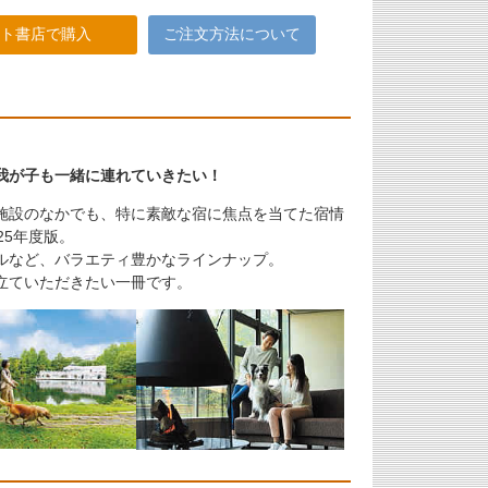
ト書店で購入
ご注文方法について
我が子も一緒に連れていきたい！
施設のなかでも、特に素敵な宿に焦点を当てた宿情
25年度版。
ルなど、バラエティ豊かなラインナップ。
立ていただきたい一冊です。