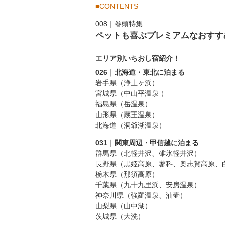
■CONTENTS
008｜巻頭特集
ペットも喜ぶプレミアムなおすす
エリア別いちおし宿紹介！
026｜北海道・東北に泊まる
岩手県（浄土ヶ浜）
宮城県（中山平温泉 ）
福島県（岳温泉）
山形県（蔵王温泉）
北海道（洞爺湖温泉）
031｜関東周辺・甲信越に泊まる
群馬県（北軽井沢、碓氷軽井沢）
長野県（黒姫高原、蓼科、奥志賀高原、
栃木県（那須高原）
千葉県（九十九里浜、安房温泉）
神奈川県（強羅温泉、油壷）
山梨県（山中湖）
茨城県（大洗）