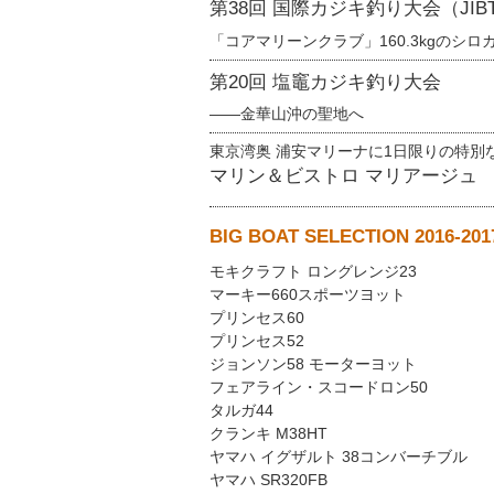
第38回 国際カジキ釣り大会（JIBT)
「コアマリーンクラブ」160.3kgのシ
第20回 塩竈カジキ釣り大会
——金華山沖の聖地へ
東京湾奥 浦安マリーナに1日限りの特別
マリン＆ビストロ マリアージュ
BIG BOAT SELECTION 2016-201
モキクラフト ロングレンジ23
マーキー660スポーツヨット
プリンセス60
プリンセス52
ジョンソン58 モーターヨット
フェアライン・スコードロン50
タルガ44
クランキ M38HT
ヤマハ イグザルト 38コンバーチブル
ヤマハ SR320FB