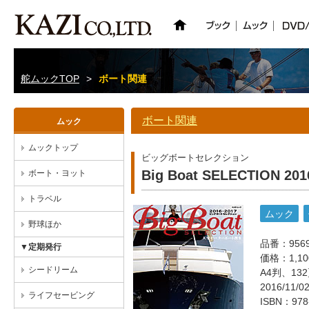
舵ムックTOP
>
ボート関連
ボート関連
ムック
ムックトップ
ビッグボートセレクション
Big Boat SELECTION 201
ボート・ヨット
トラベル
ムック
野球ほか
品番：956
▼定期発行
価格：1,1
シードリーム
A4判、13
2016/11/
ライフセービング
ISBN：978-