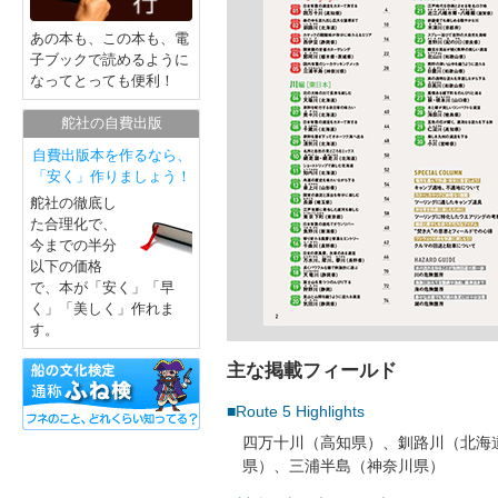
あの本も、この本も、電
子ブックで読めるように
なってとっても便利！
舵社の自費出版
自費出版本を作るなら、
「安く」作りましょう！
舵社の徹底し
た合理化で、
今までの半分
以下の価格
で、本が「安く」「早
く」「美しく」作れま
す。
主な掲載フィールド
■Route 5 Highlights
四万十川（高知県）、釧路川（北海
県）、三浦半島（神奈川県）