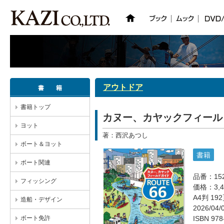
アウトドア
書 籍
書籍トップ
カヌー、カヤックフィールドガ
ヨット
著：西沢あつし
ボート＆ヨット
書籍
ボート関連
品番：15
フィッシング
価格：3,
A4判 1
造船・デザイン
2026/04
ボート免許
ISBN 978