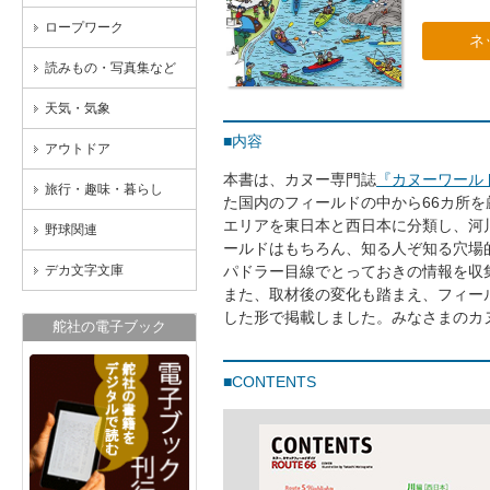
ロープワーク
ネ
読みもの・写真集など
天気・気象
■内容
アウトドア
本書は、カヌー専門誌
『カヌーワール
旅行・趣味・暮らし
た国内のフィールドの中から66カ所
エリアを東日本と西日本に分類し、河
野球関連
ールドはもちろん、知る人ぞ知る穴場
デカ文字文庫
パドラー目線でとっておきの情報を収
また、取材後の変化も踏まえ、フィー
した形で掲載しました。みなさまのカ
舵社の電子ブック
■CONTENTS