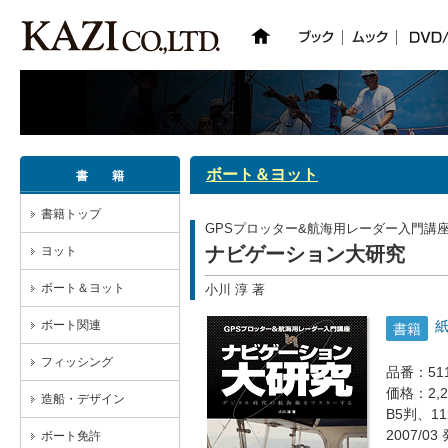
ボート＆ヨット
書 籍
書籍トップ
GPSプロッター&航海用レーダー入門講
ナビゲーション大研究
ヨット
ボート＆ヨット
小川 淳 著
ボート関連
書籍
フィッシング
品番：51
価格：2,
造船・デザイン
B5判、1
2007/03
ボート免許