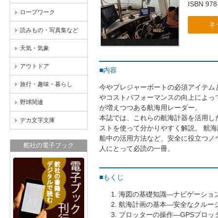
ISBN 978
ロープワーク
ネ
読みもの・写真集など
天気・気象
アウトドア
■内容
旅行・趣味・暮らし
今やプレジャーボートの必須アイテム
やコストパフォーマンスの向上によっ
野球関連
が増えつつある航海用レーダー。
本誌では、これらの航海計器を活用し
デカ文字文庫
ストを使って分かりやすく解説。 航
船中の活用方法など、安全に役立つノ
舵社の電子ブック
人にとって必読の一冊。
■もくじ
海図の基礎知識―ナビゲーショ
航海計画の基本―安全なクルー
プロッターの操作―GPSプロッ