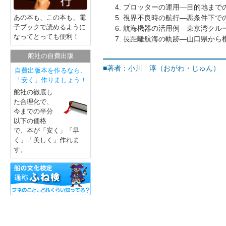
プロッターの運用―目的地まで
視界不良時の航行―悪条件下で
あの本も、この本も、電
子ブックで読めるように
航海機器の活用例―東京湾クル
なってとっても便利！
長距離航海の軌跡―山口県から横
舵社の自費出版
■著者：小川 淳（おがわ・じゅん）
自費出版本を作るなら、
「安く」作りましょう！
舵社の徹底し
た合理化で、
今までの半分
以下の価格
で、本が「安く」「早
く」「美しく」作れま
す。