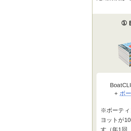
① 
BoatC
+
ボ
※ボーティ
ヨットが1
す（年1回