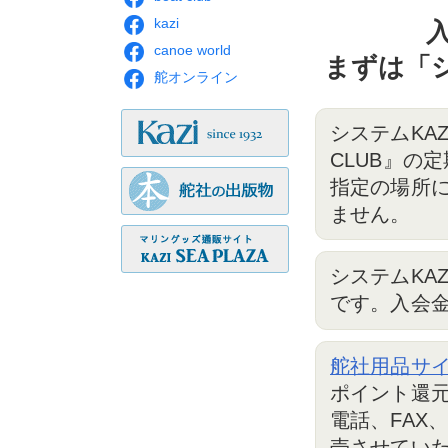
kazi
canoe world
まずは「シ
舵オンライン
システムKAZ
CLUB』の
指定の場所
ません。
システムKA
です。入会
舵社用品サイ
ポイント還元
電話、FAX
売させてい