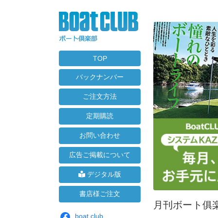
TOP
バックナンバー
ご注文方法
定期購読
お問い合わせ
広告ご掲載について
デジタル版
書店様ご注文
月刊ボート俱
boat club