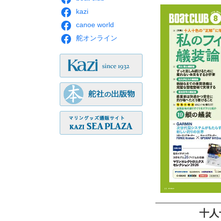
kazi
canoe world
舵オンライン
十人