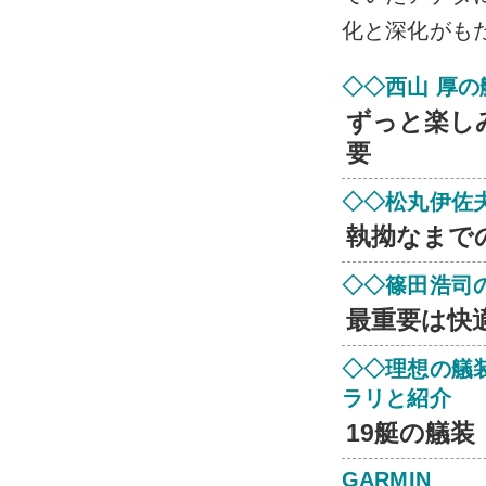
化と深化がも
◇◇西山 厚の
ずっと楽し
要
◇◇松丸伊佐
執拗なまで
◇◇篠田浩司
最重要は快
◇◇理想の艤
ラリと紹介
19艇の艤装
GARMIN