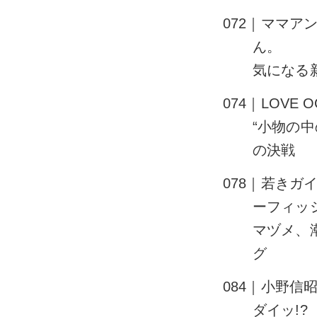
072｜ママ
ん。
気になる
074｜LOVE 
“小物の
の決戦
078｜若き
ーフィッシ
マヅメ、
グ
084｜小野
ダイッ!?