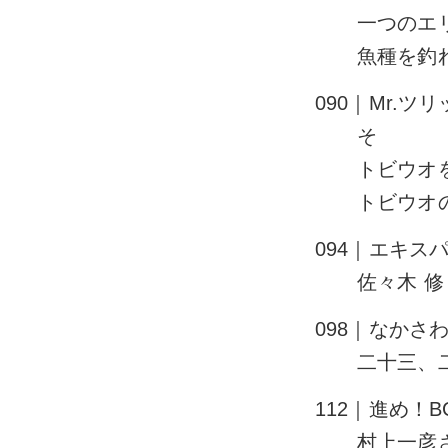
一つのエ
魚種を釣れ
090｜Mr.
そ
トビウオを
トビウオ
094｜エキス
佐々木 
098｜なか
二十三、
112｜進め！
村上一彦さ