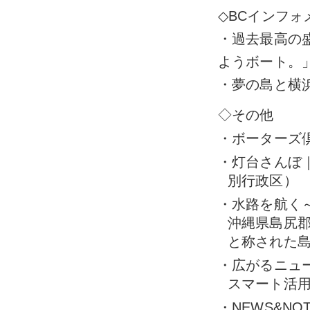
◇BCインフォ
・過去最高の
ようボート。
・夢の島と横
◇その他
・ボーターズ
・灯台さんぼ
別行政区）
・水路を航く
沖縄県島尻
と称された
・広がるニュ
スマート活
・NEWS&NOT